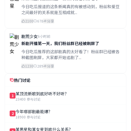
今日吃瓜报道的这条新闻真的有被感动到，粉丝和爱豆
之间最好的关系就是互相成就...
2100
678
分享
剧荒少女
6小时前
新剧开播第一天，我们粉丝群已经被刷屏了
今日吃瓜推荐的这部剧真的太好看了！粉丝群已经被各
种截图刷屏，大家都开始追剧了...
1230
289
分享
热门讨论
某顶流新歌到底好听不好听？
1
23400 参与讨论
今年哪部剧最能爆？
2
18900 参与讨论
某男星和某女星到底什么关系？