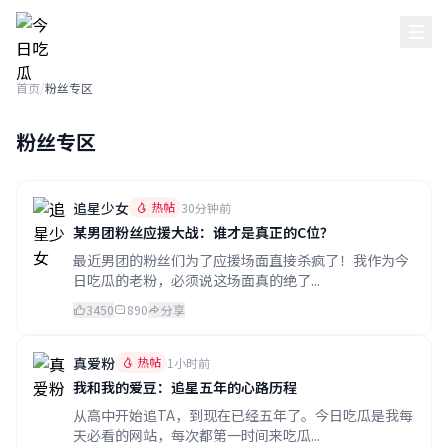
今日吃瓜
首页
/
粉丝专区
粉丝专区
追星少女
热帖
30分钟前
某男团粉丝应援大战：谁才是真正的C位？
最近男团的粉丝们为了应援场面直接杀疯了！我作为今
日吃瓜的老粉，必须说这场面真的绝了...
3450
890
分享
真爱粉
热帖
1小时前
我和我的爱豆：追星五年的心路历程
从高中开始追TA，到现在已经五年了。今日吃瓜是我每
天必看的网站，每次都第一时间来吃瓜...