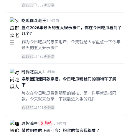
2300
567
分享
吃瓜群众老王
2小时前
盘点2026年最火的五大娱乐事件，你在今日吃瓜看到了
几个？
作为今日吃瓜的忠实用户，今天就给大家盘点一下今年
最火的五大娱乐事件...
1890
432
分享
时尚吃瓜人
3小时前
娱乐圈顶流同款穿搭，今日吃瓜粉丝们的购物车了解一
下
每次在今日吃瓜看到明星的街拍，第一件事就是找同
款。今天就来分享一下我最近入手的几件...
1560
321
分享
理智追星
热帖
5小时前
某位明星的正面回应：粉丝的留言我都看了